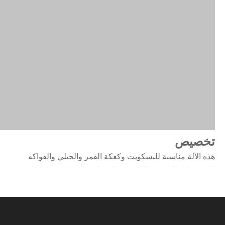
تخصيص
هذه الآلة مناسبة للبسكويت وكعكة القمر والجيلي والفواكه
المحفوظة والحلوى والمنتجات الكيماوية المنزلية.
عملية العمل:
طباخ لإذابة المواد الخام وغليان الشراب - خزان تخزين الشراب -